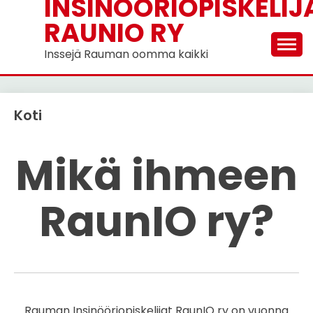
INSINÖÖRIOPISKELIJ
RAUNIO RY
Inssejä Rauman oomma kaikki
Koti
Mikä ihmeen
RaunIO ry?
Rauman Insinööriopiskelijat RaunIO ry on vuonna